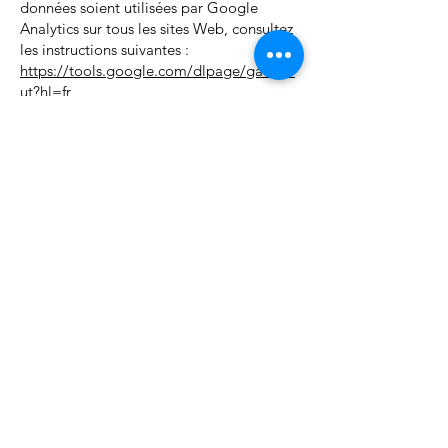
données soient utilisées par Google
Analytics sur tous les sites Web, consultez
les instructions suivantes :
https://tools.google.com/dlpage/gaopto
ut?hl=fr
Il se peut que nous modifiions cette
politique en matière de cookies. Nous
vous encourageons à consulter
régulièrement cette page pour obtenir les
dernières informations sur les cookies.
Politique de confidentialité